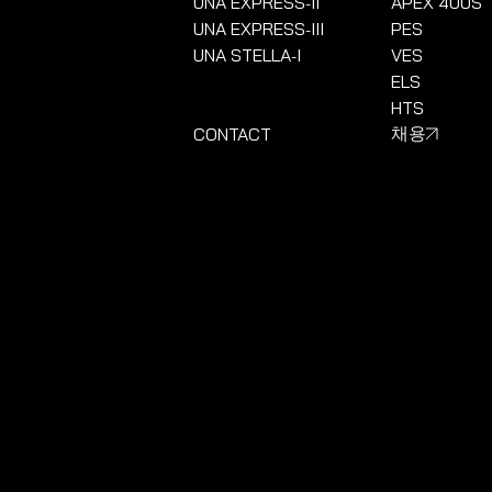
UNA EXPRESS
II
APEX 400S
-
UNA EXPRESS
III
PES
-
UNA STELLA
I
VES
-
ELS
HTS
CONTACT
채용