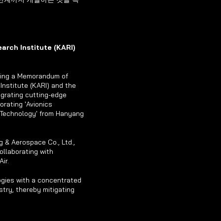
rch Institute (KARI) 
gning a Memorandum of 
nstitute (KARI) and the 
grating cutting-edge 
rating 'Avionics 
 Technology' from Hanyang 
 & Aerospace Co., Ltd., 
llaborating with 
ir.
ogies with a concentrated 
try, thereby mitigating 