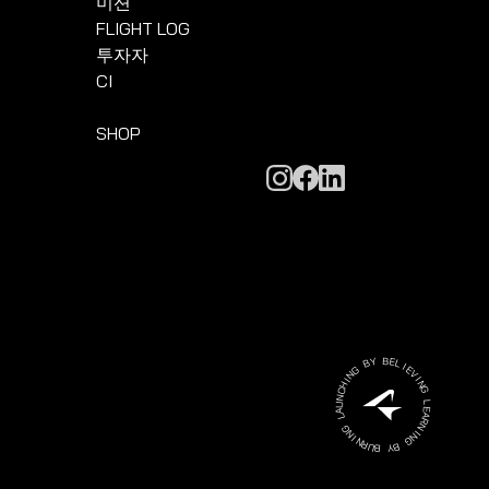
미션
FLIGHT LOG
투자자
CI
SHOP
Y
B
B
E
L
G
I
N
E
I
V
H
I
C
N
N
G
U
A
L
L
E
A
G
R
N
N
I
I
N
N
R
G
U
B
B
Y