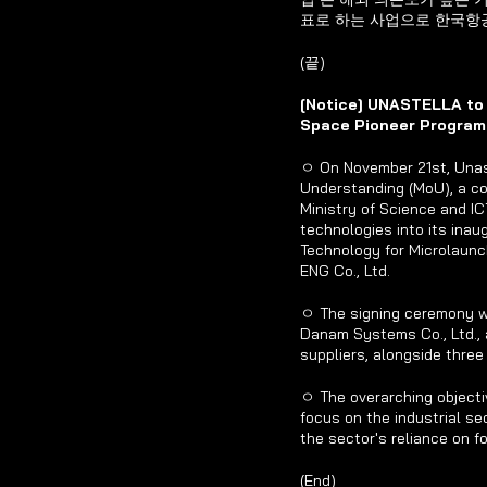
표로 하는 사업으로 한국항
(끝)
[Notice] UNASTELLA to 
Space Pioneer Program i
ㅇ On November 21st, Unaste
Understanding (MoU), a col
Ministry of Science and IC
technologies into its inau
Technology for Microlaunc
ENG Co., Ltd.
ㅇ The signing ceremony wit
Danam Systems Co., Ltd., a
suppliers, alongside three
ㅇ The overarching objectiv
focus on the industrial se
the sector's reliance on f
(End)