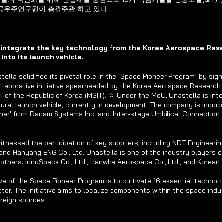
공우주연구원이 총괄주관 하고 있다.
integrate the key technology from the Korea Aerospace Resea
nto its launch vehicle.
lla solidified its pivotal role in the ‘Space Pioneer Program’ by si
laborative initiative spearheaded by the Korea Aerospace Research I
T of the Republic of Korea (MSIT). ㅇ Under the MoU, Unastella is inte
gural launch vehicle, currently in development. The company is incorpo
her' from Danam Systems Inc. and 'Inter-stage Umbilical Connection
nessed the participation of key suppliers, including NDT Engineering
nd Hanyang ENG Co., Ltd. Unastella is one of the industry players co
 others: InnoSpace Co., Ltd., Hanwha Aerospace Co., Ltd., and Korean A
e of the Space Pioneer Program is to cultivate 16 essential technol
ctor. The initiative aims to localize components within the space indus
oreign sources.