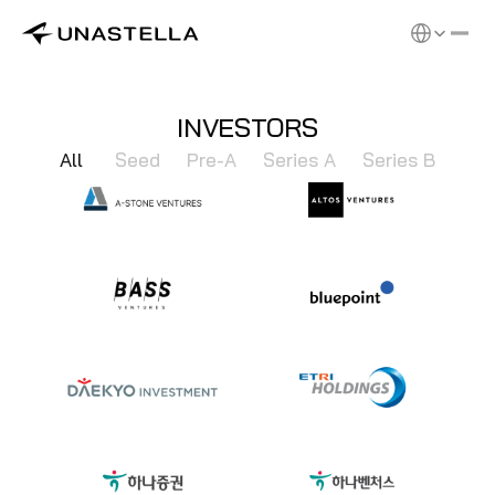
Select Langu
INVESTORS
All 
Seed
Pre-A
Series A
Series B