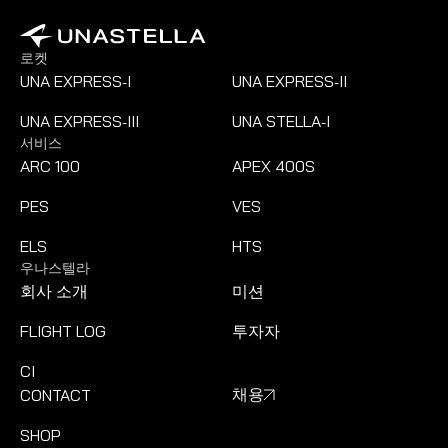
로켓
UNA EXPRESS
I
UNA EXPRESS
II
-
-
UNA EXPRESS
III
UNA STELLA
I
-
-
서비스
ARC 100
APEX 400S
PES
VES
ELS
HTS
우나스텔라
회사 소개
미션
FLIGHT LOG
투자자
CI
CONTACT
채용
SHOP