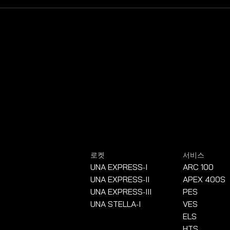
로켓
서비스
UNA EXPRESS
I
ARC 100
-
UNA EXPRESS
II
APEX 400S
-
UNA EXPRESS
III
PES
-
UNA STELLA
I
VES
-
ELS
HTS